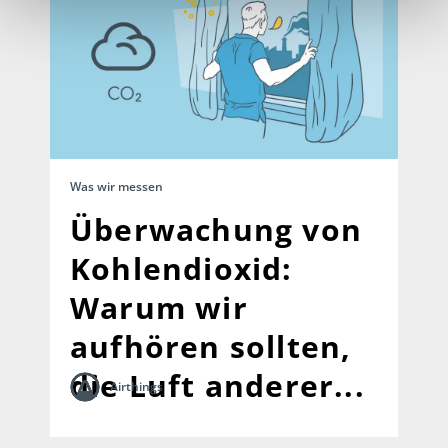
Was wir messen
Überwachung von
Kohlendioxid:
Warum wir
aufhören sollten,
die Luft anderer...
Airthings