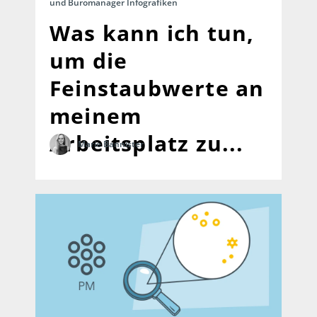
und Büromanager Infografiken
Was kann ich tun,
um die
Feinstaubwerte an
meinem
Arbeitsplatz zu...
Marie Bannister