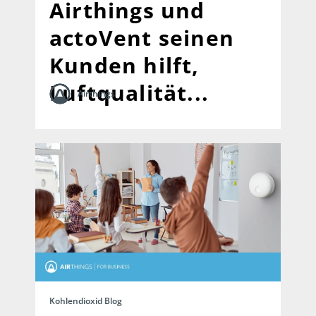
Airthings und
actoVent seinen
Kunden hilft,
Luftqualität...
Airthings
Kohlendioxid Blog