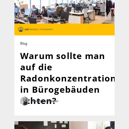
Blog
Warum sollte man
auf die
Radonkonzentration
in Bürogebäuden
achten?
Marie Bannister