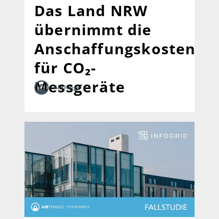
Das Land NRW
übernimmt die
Anschaffungskosten
für CO₂-
Messgeräte
Airthings