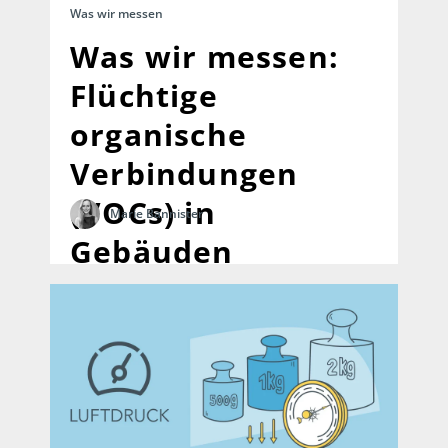
Was wir messen
Was wir messen:
Flüchtige
organische
Verbindungen
(VOCs) in
Marie Bannister
Gebäuden