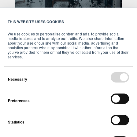
THIS WEBSITE USES COOKIES
Webinar
We use cookies to personalise content and ads, to provide social
media features and to analyse our traffic. We also share information
Webinar:
about your use of our site with our social media, advertising and
analytics partners who may combine it with other information that
Achieving WELL
you’ve provided to them or that they’ve collected from your use of their
services.
and RESET success
with Airthings for
Necessary
Business
Evelien Jacobs
Preferences
Statistics