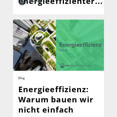
energieeffizienter...
Airthings
Blog
Energieeffizienz:
Warum bauen wir
nicht einfach