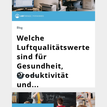
Blog
Welche
Luftqualitätswerte
sind für
Gesundheit,
Produktivität
Airthings
und...