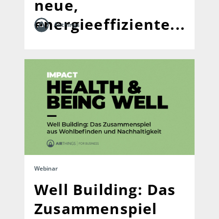
neue,
energieeffiziente...
Airthings
Webinar
Well Building: Das
Zusammenspiel