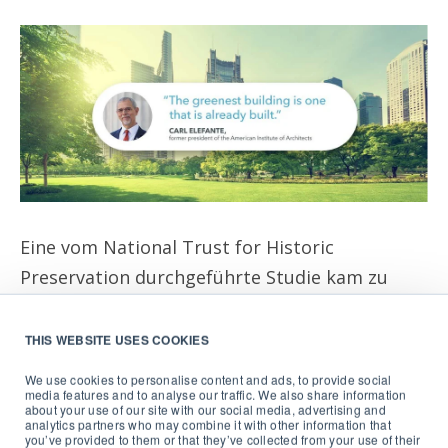
Eine vom National Trust for Historic
Preservation durchgeführte Studie kam zu
dem Schluss, dass es Jahrzehnte dauern würde,
bis neue Gebäude, die zwar um 30 %
THIS WEBSITE USES COOKIES
energieeffizienter sind als der herkömmliche
We use cookies to personalise content and ads, to provide social
Durchschnitt, die negativen Auswirkungen
media features and to analyse our traffic. We also share information
about your use of our site with our social media, advertising and
ihres Baus auf den Klimawandel überwunden
analytics partners who may combine it with other information that
you’ve provided to them or that they’ve collected from your use of their