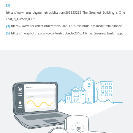
[3]
https://www.researchgate.net/publication/265833292_The_Greenest_Building_Is_One_
That_Is_Already_Built
[4]
https://www.bbc.com/future/article/20211215-the-buildings-made-from-rubbish
[5]
https://living-future.org/wp-content/uploads/2016/11/The_Greenest_Building.pdf