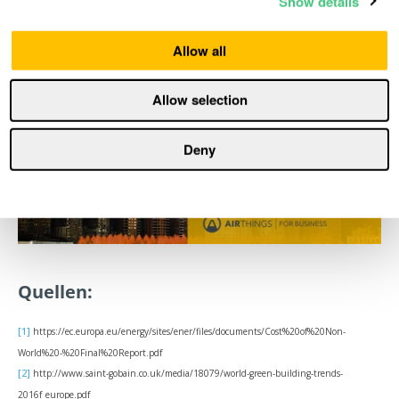
Show details
Reihe.
Allow all
Allow selection
Deny
Quellen:
[1]
https://ec.europa.eu/energy/sites/ener/files/documents/Cost%20of%20Non-
World%20-%20Final%20Report.pdf
[2]
http://www.saint-gobain.co.uk/media/18079/world-green-building-trends-
2016f_europe.pdf