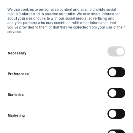
We use cookies to personalise content and ads, to provide social
media features and to analyse our traffic. We also share information
about your use of our site with our social media, advertising and
analytics partners who may combine it with other information that
you’ve provided to them or that they’ve collected from your use of their
services.
Necessary
August 15, 2024
ZDNET | This impressive
air purifier was able to
Preferences
clean my musty-grassy
basement
Statistics
zdnet.com
Marketing