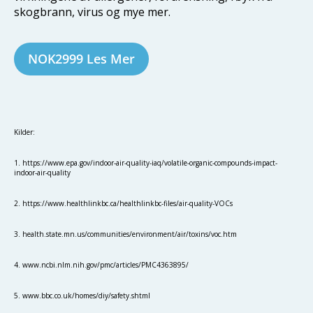
skogbrann, virus og mye mer.
NOK2999 Les Mer
Kilder:
1. https://www.epa.gov/indoor-air-quality-iaq/volatile-organic-compounds-impact-
indoor-air-quality
2. https://www.healthlinkbc.ca/healthlinkbc-files/air-quality-VOCs
3. health.state.mn.us/communities/environment/air/toxins/voc.htm
4. www.ncbi.nlm.nih.gov/pmc/articles/PMC4363895/
5. www.bbc.co.uk/homes/diy/safety.shtml