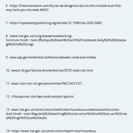
6. https://theconversation.com/diy-can-be-dangerous-but-its-the-invisible-dust-that-
may-harm-you-the-most-46092
7. https://royalsocietypublishing.org/doi/abs/10.1098/rsta.2000.0680
8. /www.hse.gov.uk/lung-disease/woodworking-
furniture.htm#:~:text=If%20you%20work%20with%20hardwood,likely%20to%20dama
ge%20the%20lungs
9. www.epa.gov/mold/what-difference-between-mold-and-mildew
10. www2.lbl.gov/Science-Articles/Archive/EETD-mold-risk.html
11. www.ncbi.nlm.nih.gov/pmc/articles/PMC3432137/
12. //thatpainter.com/best-mold-resistant-paints/
13. www.hse.gov.uk/construction/healthrisks/hazardous-substances/construction-
dust.htm#:~:text=Regularly%20breathing%20construction%20dust%20can,can%20crea
te%20high%20dust%20levels.
14. https://www.hse.gov.uk/construction/healthrisks/hazardous-