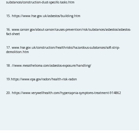
substances/construction-dust-specific-tasks.htm
15. https://www.hse.gov.uk/asbestos/building.htm
16. www.cancer.gov/about-cancer/causes-prevention/risk/substances/asbestos/asbestos-
fact-sheet
17. www.hse.gov.uk/construction/healthrisks/hazardous-substances/soft-strip-
demolition.htm
18. //www.mesothelioma.com/asbestos-exposure/handling/
19.https://www.epa.gov/radon/health-risk-radon
20. https://www.verywellhealth.com/hypercapnia-symptoms-treatment-914862