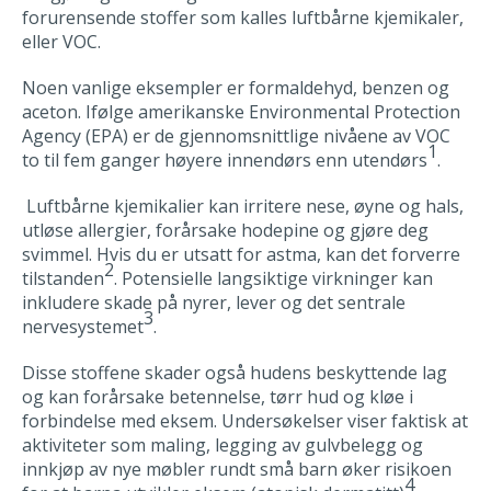
forurensende stoffer som kalles luftbårne kjemikaler,
eller VOC.
Noen vanlige eksempler er formaldehyd, benzen og
aceton. Ifølge amerikanske Environmental Protection
Agency (EPA) er de gjennomsnittlige nivåene av VOC
1
to til fem ganger høyere innendørs enn utendørs
.
Luftbårne kjemikalier kan irritere nese, øyne og hals,
utløse allergier, forårsake hodepine og gjøre deg
svimmel. Hvis du er utsatt for astma, kan det forverre
2
tilstanden
. Potensielle langsiktige virkninger kan
inkludere skade på nyrer, lever og det sentrale
3
nervesystemet
.
Disse stoffene skader også hudens beskyttende lag
og kan forårsake betennelse, tørr hud og kløe i
forbindelse med eksem. Undersøkelser viser faktisk at
aktiviteter som maling, legging av gulvbelegg og
innkjøp av nye møbler rundt små barn øker risikoen
4