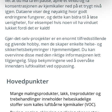
vet at du må ta en pause, åpne et vindu og få
konsentrasjonen av kjemikalier ned på et trygt nivå
igjen. Dataene viser deg nøyaktig hvor godt
endringene fungerer, og dette kan bidra til å løse
uenigheter, for eksempel hvis noen vil ha vinduet
lukket fordi det er kaldt!
Gjør-det-selv-prosjekter er en enormt tilfredsstillende
og givende hobby, men de skaper enkelte helse- og
sikkerhetsbekymringer i hjemmemiljøet. Du kan
overvinne disse med den riktige informasjonen lett
tilgjengelig. Slipp bekymringene ved å overvåke
innendørs luftkvalitet ved oppussing.
Hovedpunkter
Mange malingsprodukter, lakk, treprodukter og
trebehandlinger inneholder helseskadelige
stoffer som kalles luftbårne kjemikalier (VOC).