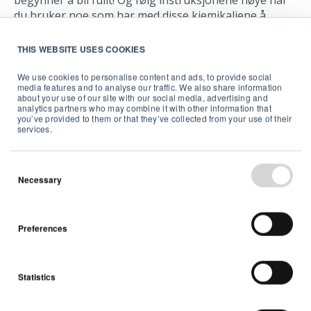
begynner å bli fullt! Og følg instruksjonene nøye når
du bruker noe som har med disse kjemikaliene å
gjøre.
THIS WEBSITE USES COOKIES
Mange problemer i forbindelse med radon kan løses
med ventilasjon. Hvis du har et stort problem, kan det
We use cookies to personalise content and ads, to provide social
media features and to analyse our traffic. We also share information
være nødvendig med bygningsarbeid for å tette
about your use of our site with our social media, advertising and
sprekker, eller du kan vurdere å installere en
analytics partners who may combine it with other information that
you’ve provided to them or that they’ve collected from your use of their
radonbrønn.
services.
Necessary
Overvåk og kontroller
Preferences
innendørs luftkvalitet
For å holde oppussing og gjør-det-selv-prosjekter
Statistics
sunne og trygge, er det viktig å ha en god
informasjonskilde om luften du puster inn. En god