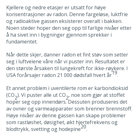
Kjellere og nedre etasjer er utsatt for høye
konsentrasjoner av radon. Denne fargeløse, luktfrie
og radioaktive gassen eksisterer overalt i bakken.
Noen steder hoper den seg opp til farlige nivåer etter
å ha sivet inn i bygninger gjennom sprekker i
fundamentet.
Når dette skjer, danner radon et fint støv som setter
seg i luftveiene våre når vi puster inn. Resultatet er
den største årsaken til lungekreft for ikke-røykere. I
19
USA forårsajer radon 21 000 dødsfall hvert år
.
Et annet problem i uventilerte rom er karbondioksid
(CO
). Vi puster alle ut CO
, noe som gjør at stoffet
2
2
hoper seg opp innendørs. Dessuten produseres det
av ovner og varmeapparater som brenner brennstoff.
Høye nivåer av denne gassen kan skape problemer
som rastløshet, døsighet, økt hjertefrekvens og
20
blodtrykk, svetting og hodepine
.