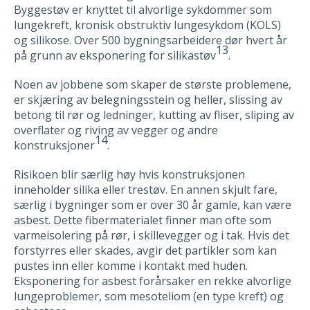
Byggestøv er knyttet til alvorlige sykdommer som
lungekreft, kronisk obstruktiv lungesykdom (KOLS)
og silikose. Over 500 bygningsarbeidere dør hvert år
13
på grunn av eksponering for silikastøv
.
Noen av jobbene som skaper de største problemene,
er skjæring av belegningsstein og heller, slissing av
betong til rør og ledninger, kutting av fliser, sliping av
overflater og riving av vegger og andre
14
konstruksjoner
.
Risikoen blir særlig høy hvis konstruksjonen
inneholder silika eller trestøv. En annen skjult fare,
særlig i bygninger som er over 30 år gamle, kan være
asbest. Dette fibermaterialet finner man ofte som
varmeisolering på rør, i skillevegger og i tak. Hvis det
forstyrres eller skades, avgir det partikler som kan
pustes inn eller komme i kontakt med huden.
Eksponering for asbest forårsaker en rekke alvorlige
lungeproblemer, som mesoteliom (en type kreft) og