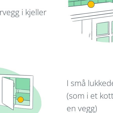
rvegg i kjeller
I små lukke
(som i et kot
en vegg)