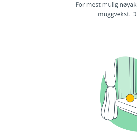
For mest mulig nøyakti
muggvekst. De 