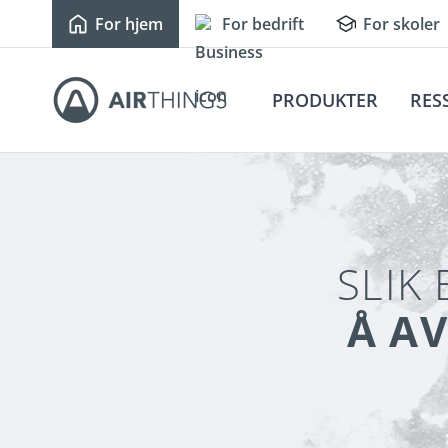
For hjem
For bedrift
For skoler
PRODUKTER
RES
SLIK
Å A