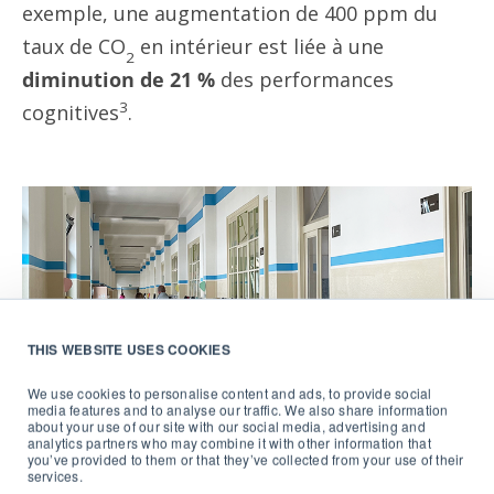
exemple, une augmentation de 400 ppm du
taux de CO
en intérieur est liée à une
2
diminution de
21 %
des performances
3
cognitives
.
THIS WEBSITE USES COOKIES
We use cookies to personalise content and ads, to provide social
media features and to analyse our traffic. We also share information
about your use of our site with our social media, advertising and
analytics partners who may combine it with other information that
you’ve provided to them or that they’ve collected from your use of their
services.
L’importance
de la qualité