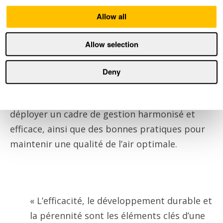
REair partage régulièrement des rapports sur
Allow all
la qualité de l’air et des recommandations
pour l’améliorer. L’accès aux données sur la
Allow selection
qualité de l’air intérieur est essentiel pour
offrir un environnement d’apprentissage sain,
Deny
sûr et productif. Grâce à l’adhésion des
enseignants au projet, l’Istituto Gonzaga a pu
déployer un cadre de gestion harmonisé et
efficace, ainsi que des bonnes pratiques pour
maintenir une qualité de l’air optimale.
« L’efficacité, le développement durable et
la pérennité sont les éléments clés d’une