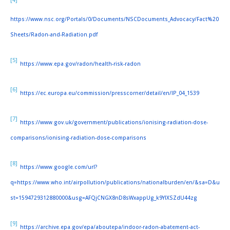
https://www.nsc.org/Portals/0/Documents/NSCDocuments_Advocacy/Fact%20
Sheets/Radon-and-Radiation.pdf
[5]
https://www.epa.gov/radon/health-risk-radon
[6]
https://ec.europa.eu/commission/presscorner/detail/en/IP_04_1539
[7]
https://www.gov.uk/government/publications/ionising-radiation-dose-
comparisons/ionising-radiation-dose-comparisons
[8]
https://www.google.com/url?
q=https://www.who.int/airpollution/publications/nationalburden/en/&sa=D&u
st=1594729312880000&usg=AFQjCNGX8nD8sWxappUg_k9YlXSZdU44zg
[9]
https://archive.epa.gov/epa/aboutepa/indoor-radon-abatement-act-