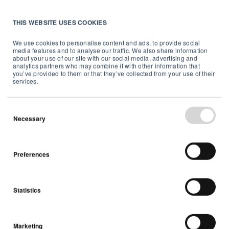
3
über 2,7 pCi/L (100 Bq/m
) liegen sollte.
[17]
THIS WEBSITE USES COOKIES
Im Strategiepapier für die Senkung der
We use cookies to personalise content and ads, to provide social
media features and to analyse our traffic. We also share information
Radonkonzentrationen in Norwegen wird diese
about your use of our site with our social media, advertising and
analytics partners who may combine it with other information that
Zahl als "Aktionslimit" für alle Gebäude im
you’ve provided to them or that they’ve collected from your use of their
services.
Land festgelegt, während das Maximum bei
3
200 Bq/m
liegt. In dem Bericht wird
empfohlen, dass alle Gebäude regelmäßig auf
Necessary
Radon untersucht werden sollten und dass
diese Untersuchungen während der langen
Preferences
Wintermonate stattfinden sollten, in denen
sich das Gas wahrscheinlich stärker
Statistics
ansammelt.
[18]
Die Vorschriften zur Einhaltung der
Marketing