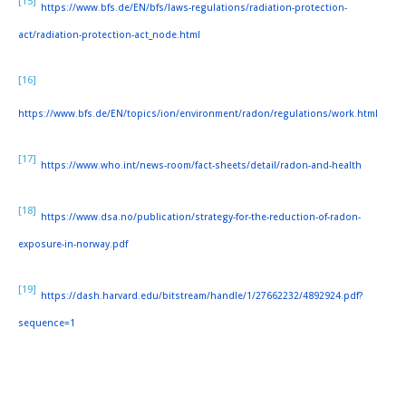
[15]
https://www.bfs.de/EN/bfs/laws-regulations/radiation-protection-
act/radiation-protection-act_node.html
[16]
https://www.bfs.de/EN/topics/ion/environment/radon/regulations/work.html
[17]
https://www.who.int/news-room/fact-sheets/detail/radon-and-health
[18]
https://www.dsa.no/publication/strategy-for-the-reduction-of-radon-
exposure-in-norway.pdf
[19]
https://dash.harvard.edu/bitstream/handle/1/27662232/4892924.pdf?
sequence=1