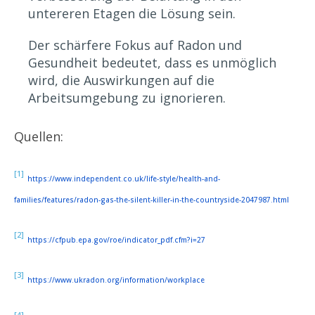
untereren Etagen die Lösung sein.
Der schärfere Fokus auf Radon und
Gesundheit bedeutet, dass es unmöglich
wird, die Auswirkungen auf die
Arbeitsumgebung zu ignorieren.
Quellen:
[1]
https://www.independent.co.uk/life-style/health-and-
families/features/radon-gas-the-silent-killer-in-the-countryside-2047987.html
[2]
https://cfpub.epa.gov/roe/indicator_pdf.cfm?i=27
[3]
https://www.ukradon.org/information/workplace
[4]