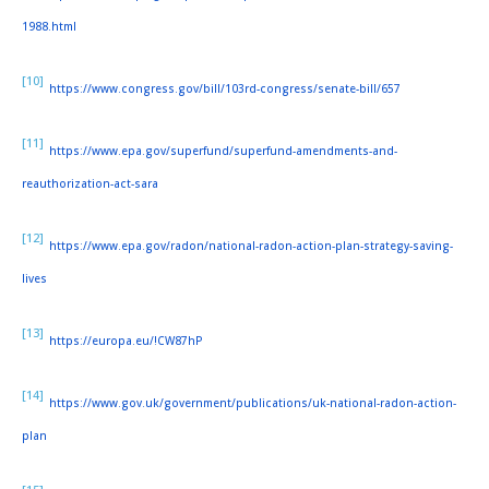
1988.html
[10]
https://www.congress.gov/bill/103rd-congress/senate-bill/657
[11]
https://www.epa.gov/superfund/superfund-amendments-and-
reauthorization-act-sara
[12]
https://www.epa.gov/radon/national-radon-action-plan-strategy-saving-
lives
[13]
https://europa.eu/!CW87hP
[14]
https://www.gov.uk/government/publications/uk-national-radon-action-
plan