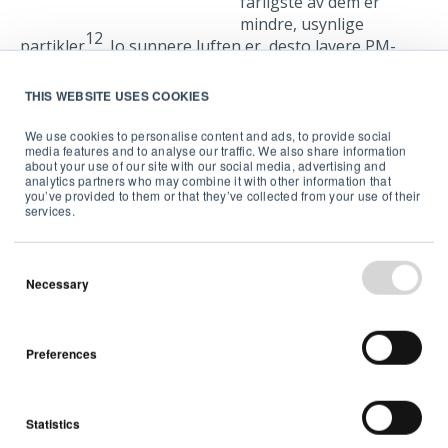
farligste av dem er
mindre, usynlige
12
partikler
. Jo sunnere luften er, desto lavere PM-
nivå.
Lær alt du trenger å vite om svevestøv her→
THIS WEBSITE USES COOKIES
Finn ut hvordan du kan overvåke PM innendørs med
View Plus→
We use cookies to personalise content and ads, to provide social
media features and to analyse our traffic. We also share information
about your use of our site with our social media, advertising and
analytics partners who may combine it with other information that
you’ve provided to them or that they’ve collected from your use of their
services.
5. N-95 støvmasker
Necessary
Selv om navnet
ikke er glamorøst,
er
N-95
-
Preferences
merkingen helt
avgjørende for
beskyttelse mot
Statistics
14
aske
. Andre