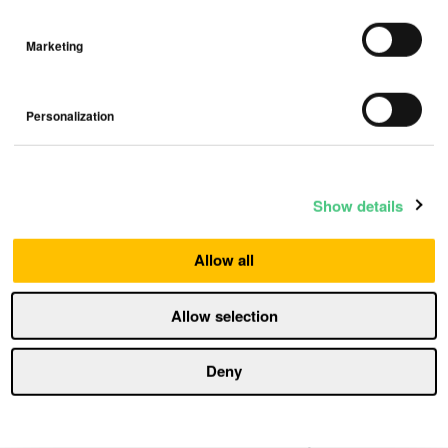
masker, som
typisk fås i
Marketing
byggevarehandel
en, er designet
for
Personalization
hobbyaktiviteter
og beskytter ikke lungene effektivt mot røyk fra
skogbranner.
Show details
Allow all
Allow selection
6. Vurder
Deny
karbondioksidnivået