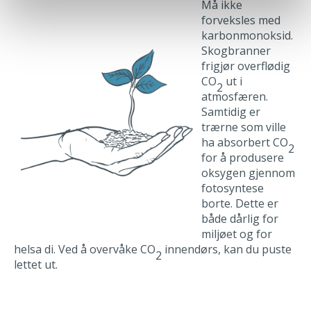
Må ikke
forveksles med
karbonmonoksid.
Skogbranner
frigjør overflødig
CO
ut i
2
atmosfæren.
Samtidig er
trærne som ville
ha absorbert CO
2
for å produsere
oksygen gjennom
fotosyntese
borte. Dette er
både dårlig for
miljøet og for
helsa di. Ved å overvåke CO
innendørs, kan du puste
2
lettet ut.