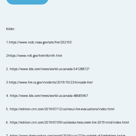
Kilder:
1.https://www.ncdc.noaa.gov/sotc/fire/202103
2https://www.nifc.gov/fireInfo/nfn.htm
2. https://www.bbc.com/news/world-us-canada-54128872?
3.https://www.fire.ca.gov/incidents/2019/10/23/kincade-fire/
4. https://www.bbc.com/news/world-us-canada-48685967
5. https://edition.cnn.com/2019/07/12/us/maui-fire-evacuations/index.html
6. https://edition.cnn.com/2019/07/09/us/alaska-hess-creek-fire-2019-trnd/index.html
7. https://www.theguardian.com/world/2019/jun/27/hundreds-of-firefighters-tackle-