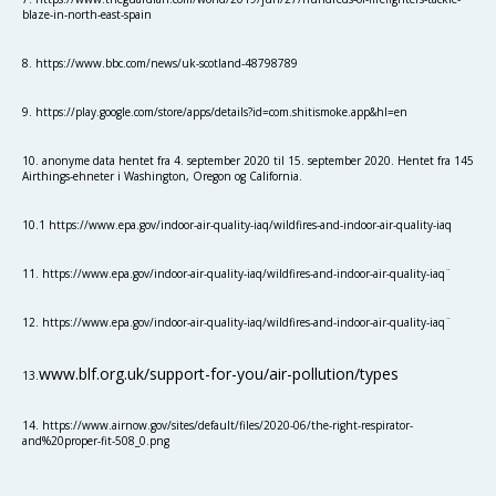
blaze-in-north-east-spain
8. https://www.bbc.com/news/uk-scotland-48798789
9. https://play.google.com/store/apps/details?id=com.shitismoke.app&hl=en
10. anonyme data hentet fra 4. september 2020 til 15. september 2020. Hentet fra 145
Airthings-ehneter i Washington, Oregon og California.
10.1 https://www.epa.gov/indoor-air-quality-iaq/wildfires-and-indoor-air-quality-iaq
11. https://www.epa.gov/indoor-air-quality-iaq/wildfires-and-indoor-air-quality-iaq¨
12. https://www.epa.gov/indoor-air-quality-iaq/wildfires-and-indoor-air-quality-iaq¨
www.blf.org.uk/support-for-you/air-pollution/types
13.
14. https://www.airnow.gov/sites/default/files/2020-06/the-right-respirator-
and%20proper-fit-508_0.png