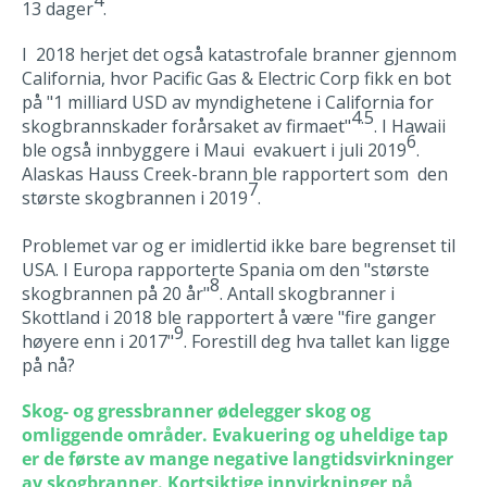
13 dager
.
I 2018 herjet det også katastrofale branner gjennom
California, hvor Pacific Gas & Electric Corp fikk en bot
på "1 milliard USD av myndighetene i California for
4.5
skogbrannskader forårsaket av firmaet"
. I Hawaii
6
ble også innbyggere i Maui
evakuert
i juli 2019
.
Alaskas Hauss Creek-brann ble rapportert som
den
7
største skogbrannen i 2019
.
Problemet var og er imidlertid ikke bare begrenset til
USA. I Europa rapporterte Spania om den "største
8
skogbrannen på 20 år"
. Antall skogbranner i
Skottland i 2018 ble rapportert å være
"fire ganger
9
høyere enn i 2017"
. Forestill deg hva tallet kan ligge
på nå?
Skog- og gressbranner ødelegger skog og
omliggende områder. Evakuering og uheldige tap
er de første av mange negative langtidsvirkninger
av skogbranner. Kortsiktige innvirkninger på