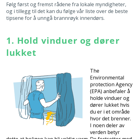
Følg først og fremst rådene fra lokale myndigheter,
og i tillegg til det kan du følge vår liste over de beste
tipsene for å unngå brannrøyk innendørs.
1. Hold vinduer og dører
lukket
The
Environmental
protection Agency
(EPA) anbefaler å
holde vinduer og
dører lukket hvis
du er i et område
hvor det brenner.
I noen deler av
verden betyr
dette at boligen kan bli veldig varm. De fortsetter med