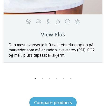
Wave Plus
Detaljer
teknologien på
Den første batteridrevne smart-IAQ
støv (PM), CO2
med radonpåvisning, inkludert senso
temperatur, lufttrykk, luftfuktighet
Compare products