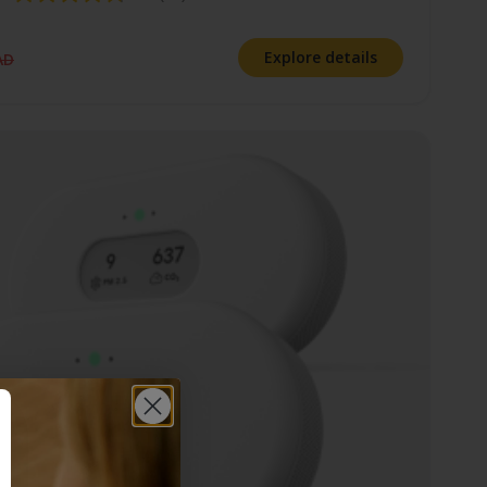
Explore details
AD