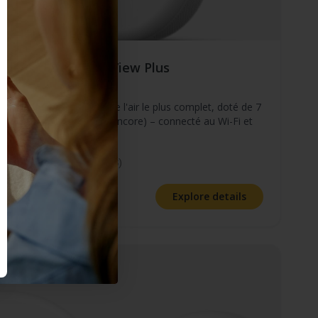
e deux détecteurs View Plus
View Plus
 de radon et de qualité de l'air le plus complet, doté de 7
es PM 2.5, le CO2 et plus encore) – connecté au Wi-Fi et
sans fil.
ny time.
4.8
(63)
Explore details
AD