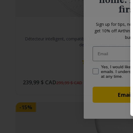
home: 1
fir
Sign up for tips, ne
Wave Plus
get 10% off Airthin
bund
Détecteur intelligent, compatible Bluetooth et doté de 
de COV et bien plus encore.
Email
4.8
(53)
Yes, I would like to
Yes, I would like
emails. I underst
at any time.
239,99 $ CAD
299,99 $ CAD
Email
-15%