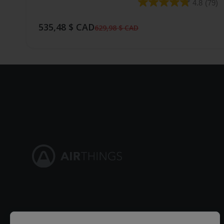
4.8
(79)
535,48 $ CAD
629,98 $ CAD