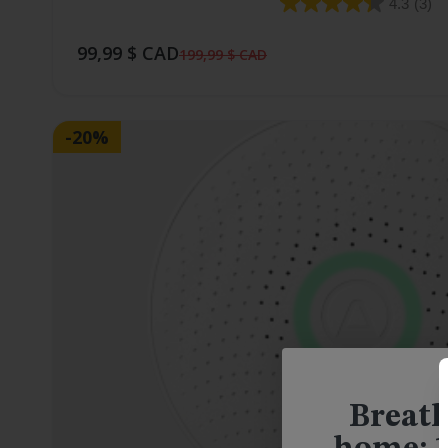
4.3
(3)
99,99 $ CAD
199,99 $ CAD
-20%
Breath