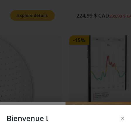
224,99 $ CAD
Explore details
299,99 $ C
-15%
Bienvenue !
e better at