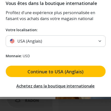
0% off your
Vous êtes dans la boutique internationale
st order
Profitez d'une expérience plus personnalisée en
faisant vos achats dans votre magasin national
ws, and exclusive offers. Plus
Lot d
gs for Home devices (excludes
Votre localisation:
les & offers)
6 capteurs de radon, de CO2,
View Plus est notre moniteur
USA (Anglais)
capteurs (dont le radon, l
 receive marketing emails. I understand that I can unsubscribe at a
Monnaie:
USD
 to receive marketing
and that I can unsubscribe
645,98 $ CAD
Explore details
759,98 $ C
Continue to USA (Anglais)
 my discount
Achetez dans la boutique internationale
-15%