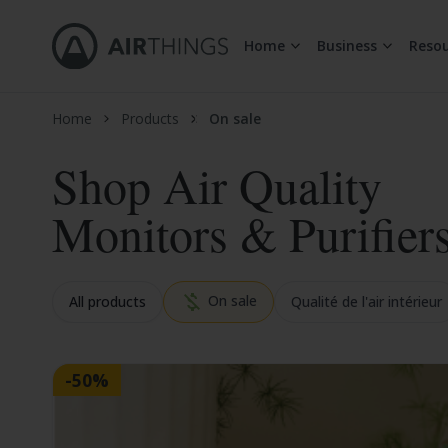
Home
Business
Resou
Allez au contenu
Home
Products
On sale
Shop Air Quality
Monitors & Purifier
On sale
All products
Qualité de l'air intérieur
-50%