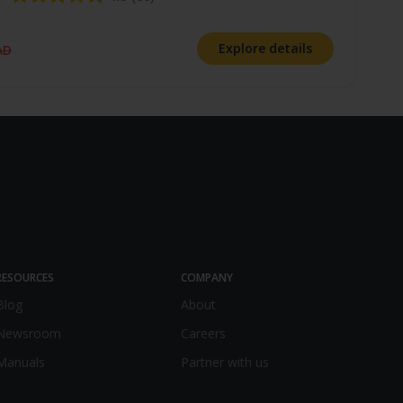
Explore details
AD
RESOURCES
COMPANY
Blog
About
Newsroom
Careers
Manuals
Partner with us