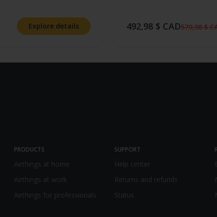
492,98 $ CAD
Explore details
579,98 $ C
PRODUCTS
SUPPORT
Airthings at home
Help center
Airthings at work
Returns and refunds
Airthings for professionals
Status