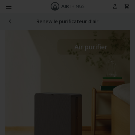
Panier
Allez au contenu
Renew le purificateur d'air