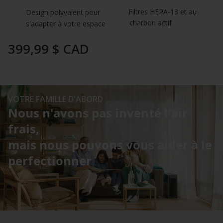
4.7
Filtres HEPA-13 et au 
Design polyvalent pour 
sur
5.
charbon actif
s'adapter à votre espace
Lire
les
23
399,99 $ CAD
commentaires
Lien
vers
la
même
page.
VOTRE FAMILLE D'ABORD
Nous n'avons pas inventé l'air
frais,
mais nous pouvons vous aider à le
perfectionner