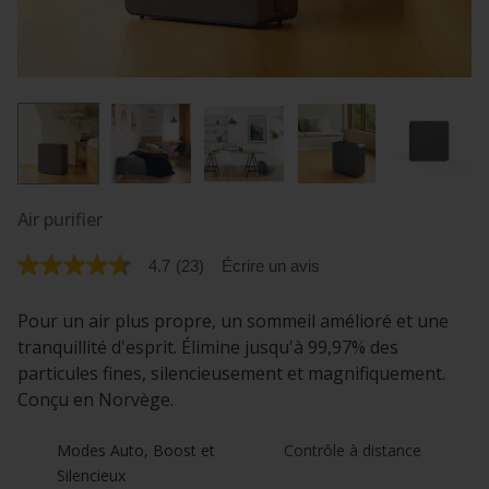
Air purifier
4.7
(23)
Écrire un avis
4.7
étoile(s)
sur
Pour un air plus propre, un sommeil amélioré et une
5.
Lire
tranquillité d'esprit. Élimine jusqu'à 99,97% des
les
particules fines, silencieusement et magnifiquement.
avis
pour
Conçu en Norvège.
La
cote
moyenne
Modes Auto, Boost et 
Contrôle à distance
est
Silencieux
de