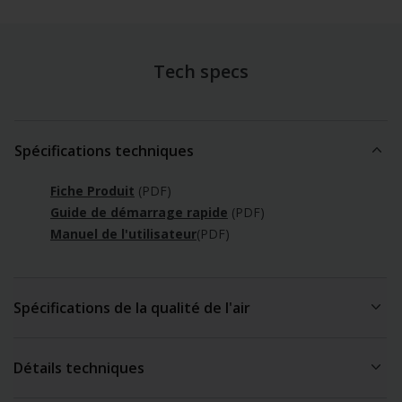
Tech specs
Spécifications techniques
Fiche Produit
(PDF)
Guide de démarrage rapide
(PDF)
Manuel de l'utilisateur
(PDF)
Spécifications de la qualité de l'air
Capteur de particules à base de laser de haute précision.
Détails techniques
Seuil du capteur de particules fines (PM2.5) :