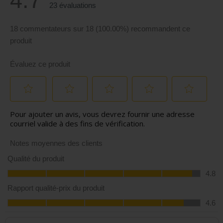
Poids net (unité avec filtres) :
11,9 lbs (5,4 kg)
Longueur du câble d'alimentation :
5,6 pieds (1,7 m)
Exigences :
Application Airthings :
Smartphone connecté à Internet avec
l'une des 3 dernières versions majeures d'iOS ou Android,
supportant Bluetooth 4.2 ou ultérieur
Connectivité sans fil :
Routeur fonctionnant à 2,4 GHz et
802.11b/g/n