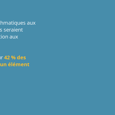
asthmatiques aux
s seraient
ition aux
ur
42 % des
t un élément