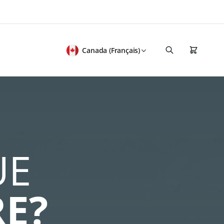
Canada (Français)
UE
RE?