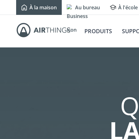
À la maison
Au bureau
À l'école
PRODUITS
SUPP
Q
LA