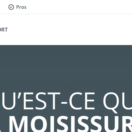
Pros
ORT
U’EST-CE Q
 MOISISSU