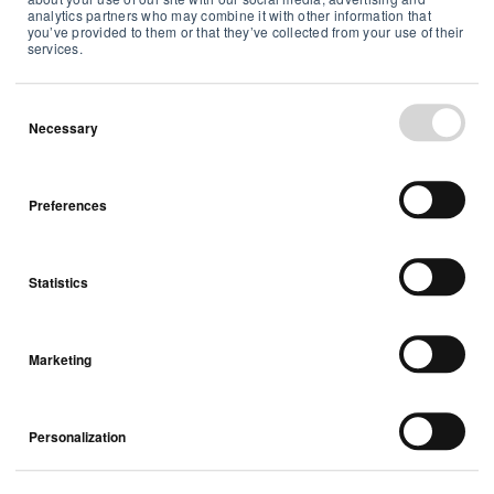
Tour
analytics partners who may combine it with other information that
you’ve provided to them or that they’ve collected from your use of their
services.
Schachgroßmeister müssen ständig an sich
arbeiten. Aber wussten Sie, dass auch
Necessary
unser Verstand frische Luft braucht, um
optimal arbeiten zu können? Eine gute
Luftqualität erhöht nachweislich das
Preferences
strategische Denken, die Konzentration
und die kognitiven Fähigkeiten.
Statistics
Erfahren Sie mehr
Marketing
Die norwegische
Personalization
Asthma & Allergie