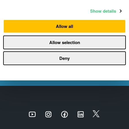
Stiftung
Show details
Airthings unterstützt die Norwegische
Asthma & Allergie Stiftung, die durch ihre
Allow all
Hilfsmittel und Unterstützung der
Forschung das Leben von Tausenden von
Allow selection
Norwegern verbessert.
Deny
Erfahren Sie mehr
Youtube
Instagram
Facebook
LinkedIn
Twitter