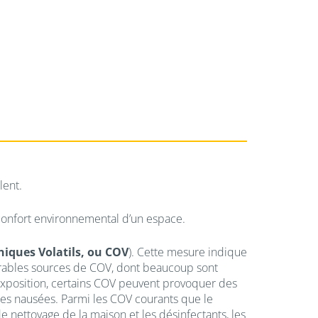
alent.
 confort environnemental d’un espace.
iques Volatils, ou COV
). Cette mesure indique
ombrables sources de COV, dont beaucoup sont
’exposition, certains COV peuvent provoquer des
 des nausées. Parmi les COV courants que le
de nettoyage de la maison et les désinfectants, les