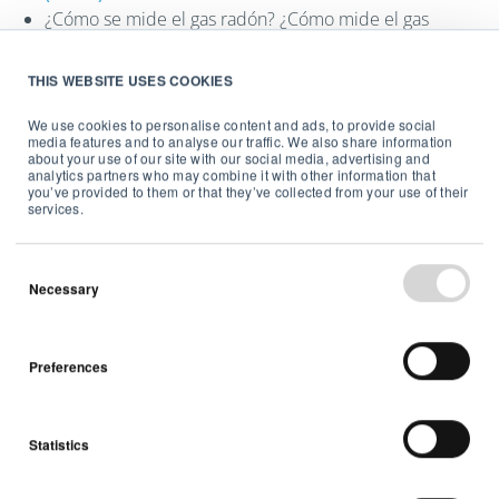
¿Cómo se mide el gas radón? ¿Cómo mide el gas
radón un dispositivo Airthings?
(Artículo)
Cómo responder a los niveles de gas radón
(Artículo)
THIS WEBSITE USES COOKIES
Prueba de carbón vs. Airthings: precisión.
(Artículo)
We use cookies to personalise content and ads, to provide social
Para el mantenimiento de tu dispositivo, solo tienes que
media features and to analyse our traffic. We also share information
about your use of our site with our social media, advertising and
pasarle un paño seco para quitar el polvo, que podría
analytics partners who may combine it with other information that
impedir la correcta monitorización del aire.
you’ve provided to them or that they’ve collected from your use of their
services.
La aplicación Airthings indica el nivel de batería de cada
monitor asociado a tu cuenta para que estés al tanto
Necessary
cuando sea el momento de cambiarlas. Para garantizar la
máxima duración y el rendimiento óptimo,
recomendamos pilas alcalinas no recargables. Mejor no
utilizar pilas de litio porque es posible que no
Preferences
proporcionen suficiente voltaje al dispositivo.
Nota
: Cuando cambies las pilas del monitor, el nivel de
Statistics
carga de la batería puede tardar hasta una hora en
actualizarse en la aplicación Airthings.