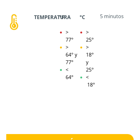
5 minutos
TEMPERATURA
°F
°C
>
>
77°
25°
>
>
64° y
18°
77°
y
<
25°
64°
<
18°