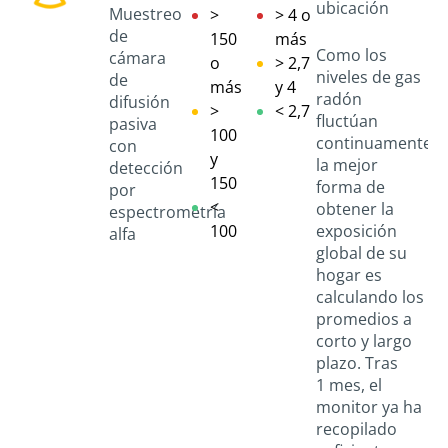
ubicación
Muestreo
>
> 4 o
de
150
más
Como los
cámara
o
> 2,7
niveles de gas
de
más
y 4
radón
difusión
>
< 2,7
fluctúan
pasiva
100
continuamente,
con
y
la mejor
detección
150
forma de
por
<
obtener la
espectrometría
100
exposición
alfa
global de su
hogar es
calculando los
promedios a
corto y largo
plazo. Tras
1 mes, el
monitor ya ha
recopilado