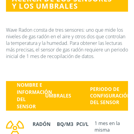
Y LOS UMBRALES
Wave Radon consta de tres sensores: uno que mide los
niveles de gas radón en el aire y otros dos que controlan
la temperatura y la humedad. Para obtener las lecturas
más precisas, el sensor de gas radón requiere un periodo
inicial de 1 mes de recopilación de datos.
NOMBRE E
PERIODO DE
INFORMACIÓN
UMBRALES
CONFIGURACIÓN
DEL
DEL SENSOR
SENSOR
1 mes en la
RADÓN
BQ/M3
PCI/L
misma