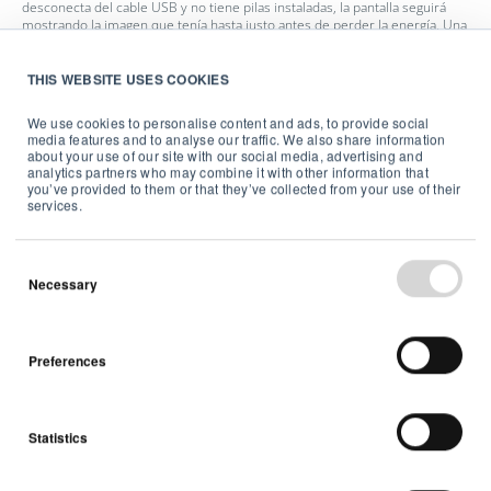
desconecta del cable USB y no tiene pilas instaladas, la pantalla seguirá
mostrando la imagen que tenía hasta justo antes de perder la energía. Una
vez que el dispositivo vuelve a recibir energía, la pantalla se actualiza y
comienza a funcionar de nuevo con normalidad.
THIS WEBSITE USES COOKIES
Uso del View como hub para otros
We use cookies to personalise content and ads, to provide social
media features and to analyse our traffic. We also share information
about your use of our site with our social media, advertising and
dispositivos de Airthings
analytics partners who may combine it with other information that
you’ve provided to them or that they’ve collected from your use of their
services.
Cuando está alimentado con un cable USB y conectado a
una red WiFi, el dispositivo View puede actuar como hub
SmartLink para otros dispositivos de Airthings
Necessary
compatibles (Wave Mini, Wave Plus, Wave Radon de
segunda generación). De esta forma, podrás tener todos
tus productos de Airthings conectados entre sí de forma
continua y acceder a sus datos con mayor comodidad.
Preferences
Usa la aplicación Airthings para seleccionar los
dispositivos que quieres vincular a tu View.
Statistics
Botón reset